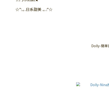
☆*:.｡.日系甜美 .｡.:*☆
Dolly-簡