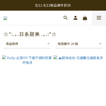
8/11-8/13新品單件折30
全館滿千免運
全館滿千免運
☆*:.｡.日系甜美 .｡.:*☆
商品排序
每頁顯示 24 個