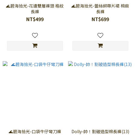
🌊碧海拾光-花邊雙層褲頭 格紋
🌊碧海拾光-蕾絲綁帶片裙 棉麻
長褲
長褲
NT$499
NT$699
🌊碧海拾光-口袋牛仔彎刀褲
Dolly-帥！割破造型棉長褲(13)