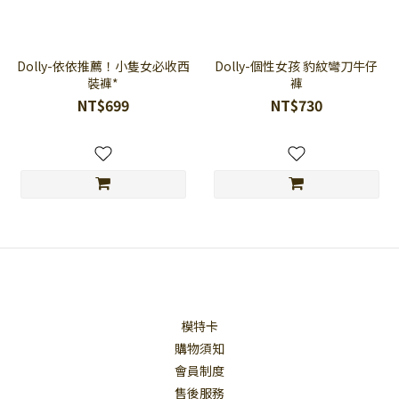
Dolly-依依推薦！小隻女必收西
Dolly-個性女孩 豹紋彎刀牛仔
裝褲*
褲
NT$699
NT$730
模特卡
購物須知
會員制度
售後服務