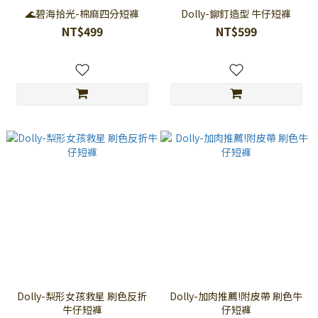
🌊碧海拾光-棉麻四分短褲
Dolly-鉚釘造型 牛仔短褲
NT$499
NT$599
Dolly-梨形女孩救星 刷色反折
Dolly-加肉推薦!附皮帶 刷色牛
牛仔短褲
仔短褲