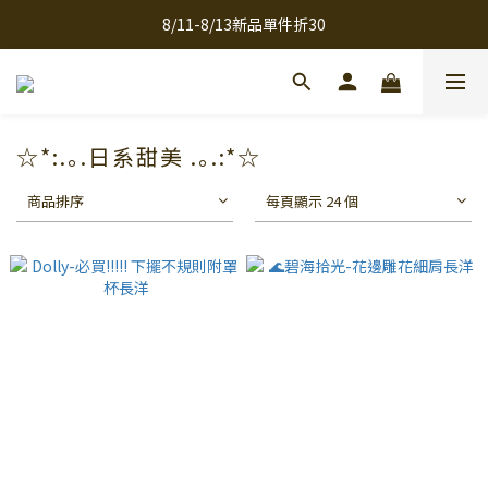
8/11-8/13新品單件折30
全館滿千免運
全館滿千免運
☆*:.｡.日系甜美 .｡.:*☆
商品排序
每頁顯示 24 個