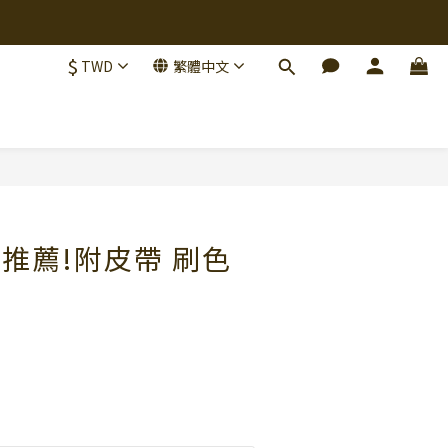
$
TWD
繁體中文
立即購買
加肉推薦!附皮帶 刷色