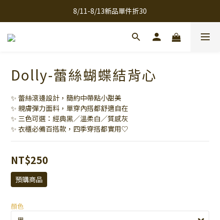
8/11-8/13新品單件折30
全館滿千免運
全館滿千免運
Dolly-蕾絲蝴蝶結背心
✨ 蕾絲滾邊設計，簡約中帶點小甜美
✨ 親膚彈力面料，單穿內搭都舒適自在
✨ 三色可選：經典黑／溫柔白／質感灰
✨ 衣櫃必備百搭款，四季穿搭都實用♡
NT$250
預購商品
顏色