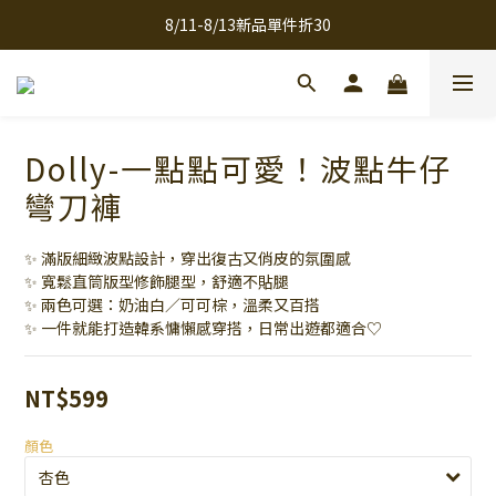
8/11-8/13新品單件折30
全館滿千免運
全館滿千免運
Dolly-一點點可愛！波點牛仔
彎刀褲
✨ 滿版細緻波點設計，穿出復古又俏皮的氛圍感
✨ 寬鬆直筒版型修飾腿型，舒適不貼腿
✨ 兩色可選：奶油白／可可棕，溫柔又百搭
✨ 一件就能打造韓系慵懶感穿搭，日常出遊都適合♡
NT$599
顏色