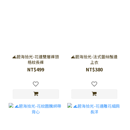
🌊碧海拾光-花邊雙層褲頭
🌊碧海拾光-法式蕾絲鬚邊
格紋長褲
上衣
NT$499
NT$380