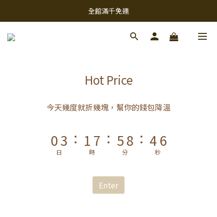
9
全館滿千免運
8
9
7
8
6
9
7
5
8
6
9
4
7
5
9
8
Hot Price
3
6
4
8
7
9
2
5
3
9
7
6
8
今天幾度就折幾塊，幫你的錢包降溫
1
4
2
8
6
9
5
7
:
:
:
0
3
1
7
5
8
4
6
2
0
6
4
7
3
5
日
時
分
秒
1
5
3
6
2
4
0
4
2
5
1
3
Enter
3
1
4
0
2