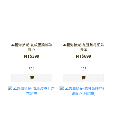
🌊碧海拾光-花紋圖騰綁帶
🌊碧海拾光-花邊雕花細肩
背心
長洋
NT$399
NT$699