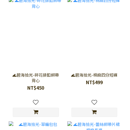
🌊碧海拾光-碎花排釦綁帶
🌊碧海拾光-棉麻四分短褲
背心
NT$499
NT$450