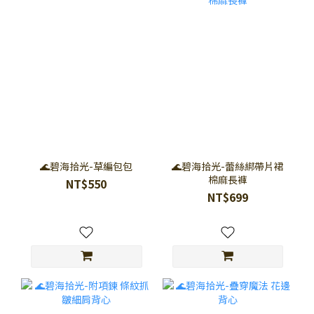
🌊碧海拾光-草編包包
🌊碧海拾光-蕾絲綁帶片裙
棉麻長褲
NT$550
NT$699