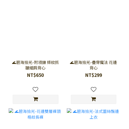
🌊碧海拾光-附項鍊 條紋抓
🌊碧海拾光-疊穿魔法 花邊
皺細肩背心
背心
NT$650
NT$299