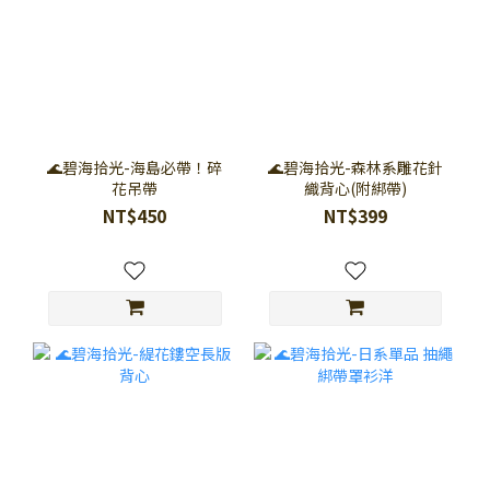
🌊碧海拾光-海島必帶！碎
🌊碧海拾光-森林系雕花針
花吊帶
織背心(附綁帶)
NT$450
NT$399