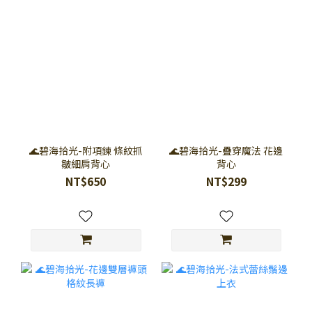
🌊碧海拾光-附項鍊 條紋抓
🌊碧海拾光-疊穿魔法 花邊
皺細肩背心
背心
NT$650
NT$299