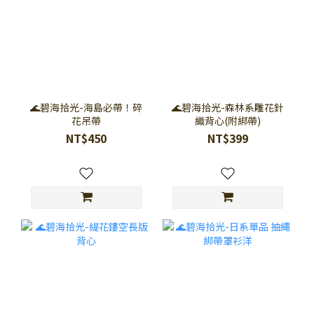
🌊碧海拾光-海島必帶！碎
🌊碧海拾光-森林系雕花針
花吊帶
織背心(附綁帶)
NT$450
NT$399