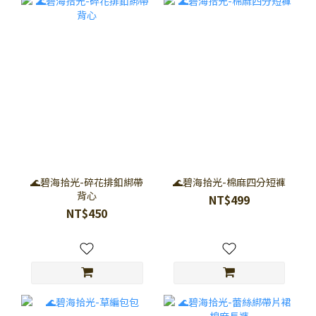
🌊碧海拾光-碎花排釦綁帶
🌊碧海拾光-棉麻四分短褲
背心
NT$499
NT$450