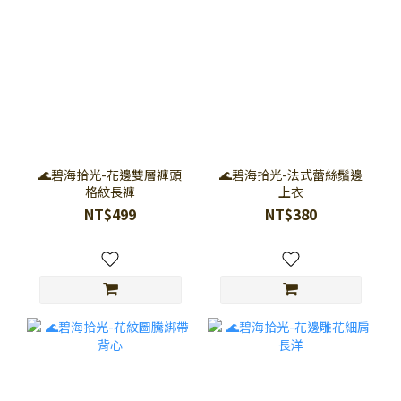
🌊碧海拾光-花邊雙層褲頭
🌊碧海拾光-法式蕾絲鬚邊
格紋長褲
上衣
NT$499
NT$380