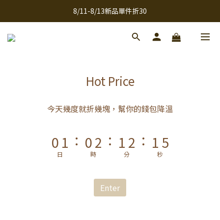
9
9
8/11-8/13新品單件折30
全館滿千免運
8
9
8
9
9
7
8
7
9
8
9
8
全館滿千免運
6
7
6
8
7
8
7
5
6
5
7
6
7
6
4
5
4
6
5
6
5
9
Hot Price
3
4
3
5
4
5
4
8
2
3
2
4
3
4
3
7
今天幾度就折幾塊，幫你的錢包降溫
1
2
1
3
2
3
2
6
:
:
:
0
1
0
2
1
2
1
5
0
1
0
1
0
4
日
時
分
秒
0
0
3
2
Enter
1