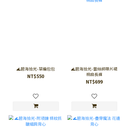
🌊碧海拾光-草編包包
🌊碧海拾光-蕾絲綁帶片裙
棉麻長褲
NT$550
NT$699