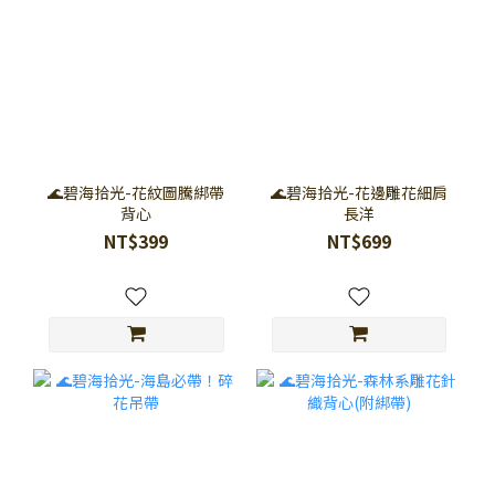
🌊碧海拾光-花紋圖騰綁帶
🌊碧海拾光-花邊雕花細肩
背心
長洋
NT$399
NT$699