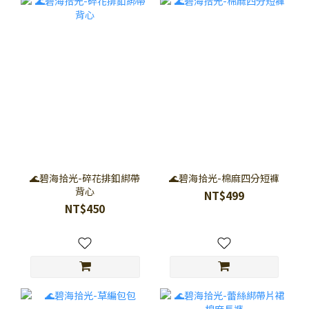
🌊碧海拾光-碎花排釦綁帶
🌊碧海拾光-棉麻四分短褲
背心
NT$499
NT$450