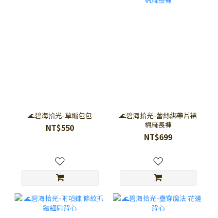
🌊碧海拾光-草編包包
🌊碧海拾光-蕾絲綁帶片裙
棉麻長褲
NT$550
NT$699