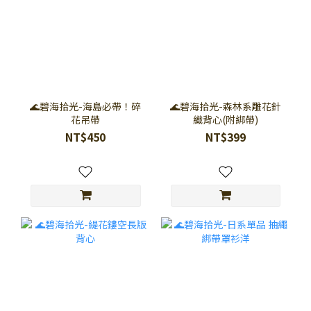
🌊碧海拾光-海島必帶！碎
🌊碧海拾光-森林系雕花針
花吊帶
織背心(附綁帶)
NT$450
NT$399