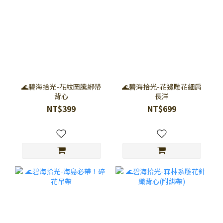
🌊碧海拾光-花紋圖騰綁帶
🌊碧海拾光-花邊雕花細肩
背心
長洋
NT$399
NT$699