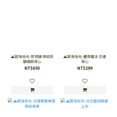
🌊碧海拾光-附項鍊 條紋抓
🌊碧海拾光-疊穿魔法 花邊
皺細肩背心
背心
NT$650
NT$299