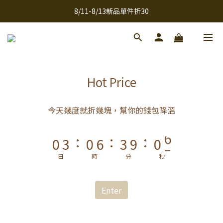
9
9
9
8/11-8/13新品單件折30
全館滿千免運
8
8
8
7
7
7
全館滿千免運
6
9
6
9
6
5
8
5
8
5
4
7
4
7
4
9
Hot Price
3
6
3
9
6
3
8
2
5
2
8
5
2
7
今天幾度就折幾塊，幫你的錢包降溫
1
4
1
7
4
1
6
:
:
:
0
3
0
6
3
9
0
5
2
5
2
8
4
日
時
分
秒
1
4
1
7
3
0
3
0
6
2
Enter
2
5
1