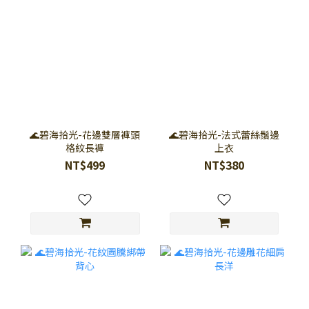
🌊碧海拾光-花邊雙層褲頭
🌊碧海拾光-法式蕾絲鬚邊
格紋長褲
上衣
NT$499
NT$380