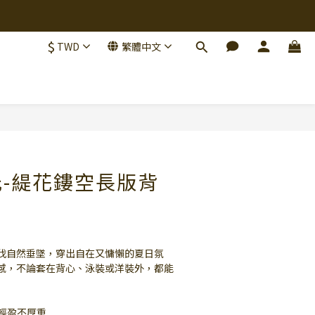
$
TWD
繁體中文
立即購買
光-緹花鏤空長版背
伐自然垂墜，穿出自在又慵懶的夏日氛
感，不論套在背心、泳裝或洋裝外，都能
氣輕盈不厚重