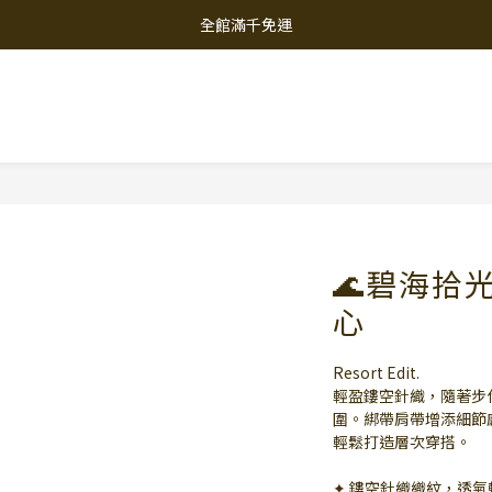
全館滿千免運
🌊碧海拾
心
Resort Edit.
輕盈鏤空針織，隨著步
圍。綁帶肩帶增添細節
輕鬆打造層次穿搭。
✦ 鏤空針織織紋，透