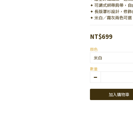
✦ 可調式綁帶肩帶，
✦ 長版罩衫設計，修
✦ 米白／霧灰兩色可
NT$699
顏色
數量
加入購物車