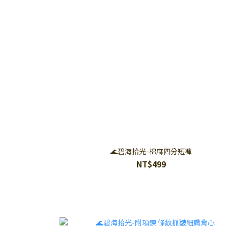
🌊碧海拾光-棉麻四分短褲
NT$499