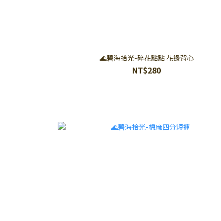
🌊碧海拾光-碎花點點 花邊背心
NT$280