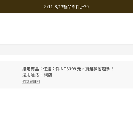
8/11-8/13新品單件折30
全館滿千免運
全館滿千免運
指定商品：任選 2 件 NT$399 元，買越多省越多！
適用通路：
網店
條款與細則