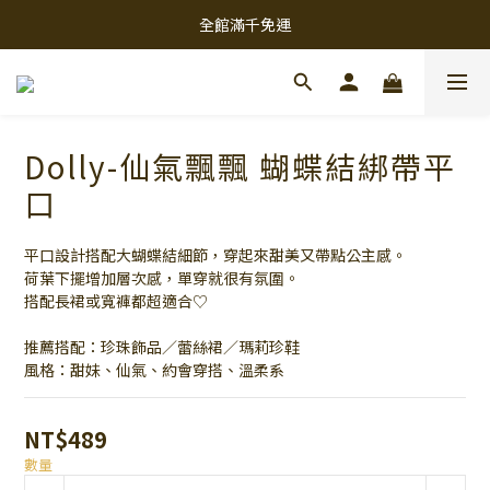
全館滿千免運
Dolly-仙氣飄飄 蝴蝶結綁帶平
口
平口設計搭配大蝴蝶結細節，穿起來甜美又帶點公主感。
荷葉下擺增加層次感，單穿就很有氛圍。
搭配長裙或寬褲都超適合♡
推薦搭配：珍珠飾品／蕾絲裙／瑪莉珍鞋
風格：甜妹、仙氣、約會穿搭、溫柔系
NT$489
數量