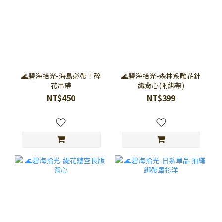
🌊碧海拾光-海島必帶！碎
🌊碧海拾光-森林系雕花針
花吊帶
織背心(附綁帶)
NT$450
NT$399