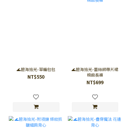
🌊碧海拾光-草編包包
🌊碧海拾光-蕾絲綁帶片裙
棉麻長褲
NT$550
NT$699