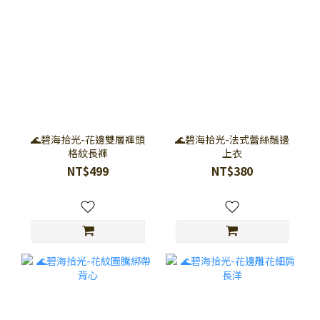
🌊碧海拾光-花邊雙層褲頭
🌊碧海拾光-法式蕾絲鬚邊
格紋長褲
上衣
NT$499
NT$380