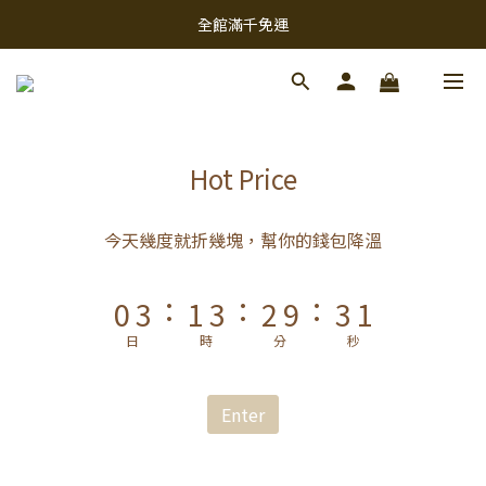
9
全館滿千免運
8
9
9
7
8
9
8
6
9
7
9
8
9
7
5
8
6
8
7
8
6
4
7
5
7
6
7
5
Hot Price
3
6
4
6
5
6
4
2
5
3
5
4
5
3
今天幾度就折幾塊，幫你的錢包降溫
1
4
2
4
3
4
2
:
:
:
0
3
1
3
2
9
3
1
2
0
2
1
8
2
0
日
時
分
秒
1
1
0
7
1
0
0
6
0
Enter
5