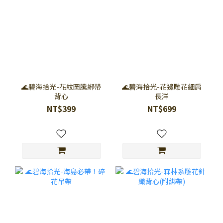
🌊碧海拾光-花紋圖騰綁帶
🌊碧海拾光-花邊雕花細肩
背心
長洋
NT$399
NT$699