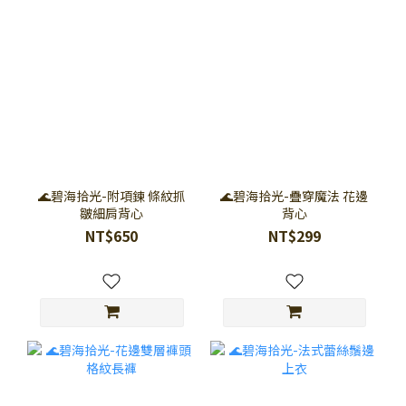
🌊碧海拾光-附項鍊 條紋抓
🌊碧海拾光-疊穿魔法 花邊
皺細肩背心
背心
NT$650
NT$299