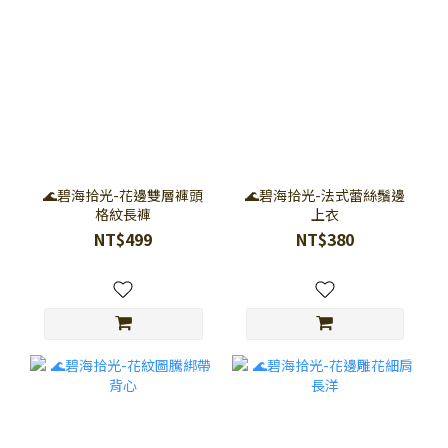
🌊碧海拾光-花邊雙層褲頭
🌊碧海拾光-法式蕾絲鬚邊
格紋長褲
上衣
NT$499
NT$380