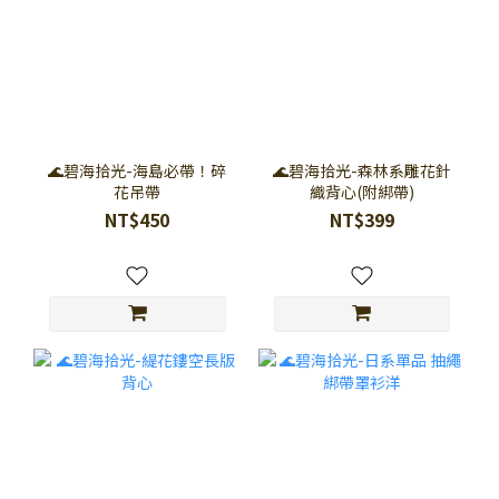
🌊碧海拾光-海島必帶！碎
🌊碧海拾光-森林系雕花針
花吊帶
織背心(附綁帶)
NT$450
NT$399