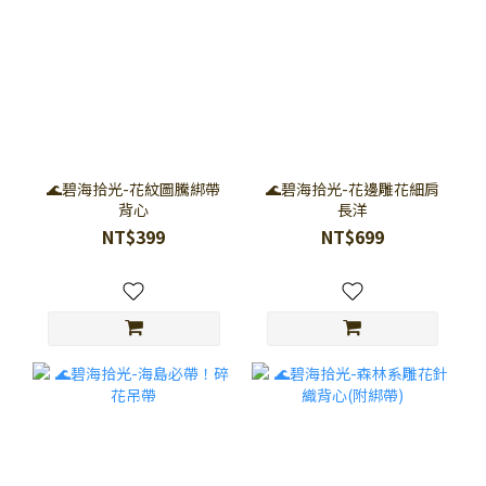
🌊碧海拾光-花紋圖騰綁帶
🌊碧海拾光-花邊雕花細肩
背心
長洋
NT$399
NT$699