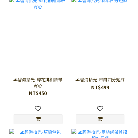
🌊碧海拾光-碎花排釦綁帶
🌊碧海拾光-棉麻四分短褲
背心
NT$499
NT$450