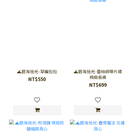
🌊碧海拾光-草編包包
🌊碧海拾光-蕾絲綁帶片裙
棉麻長褲
NT$550
NT$699