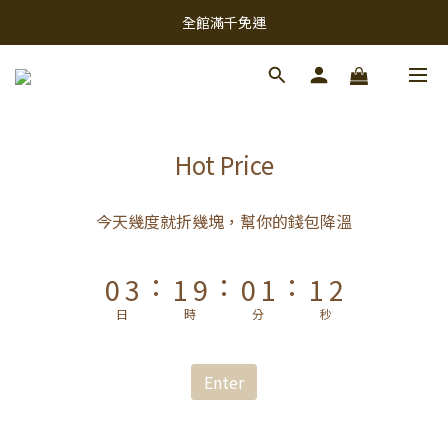
9
9
全館滿千免運
8
9
8
9
9
7
8
7
8
8
9
6
9
7
6
7
7
8
5
8
6
5
6
6
7
4
7
5
4
5
5
6
Hot Price
3
6
4
3
4
4
5
2
5
3
2
3
3
4
今天幾度就折幾塊，幫你的錢包降溫
1
4
2
1
2
2
3
:
:
:
0
3
1
9
0
1
1
2
2
0
8
0
0
1
日
時
分
秒
1
7
0
0
6
Enter
5