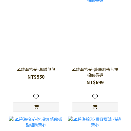
🌊碧海拾光-草編包包
🌊碧海拾光-蕾絲綁帶片裙
棉麻長褲
NT$550
NT$699