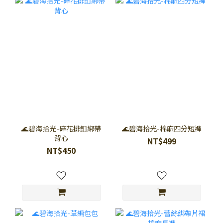
🌊碧海拾光-碎花排釦綁帶
🌊碧海拾光-棉麻四分短褲
背心
NT$499
NT$450