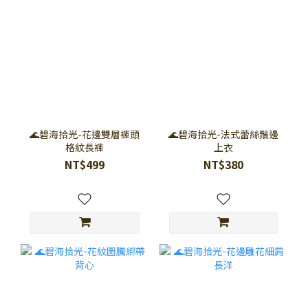
🌊碧海拾光-花邊雙層褲頭
🌊碧海拾光-法式蕾絲鬚邊
格紋長褲
上衣
NT$499
NT$380