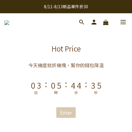
9
9
8/11-8/13新品單件折30
全館滿千免運
8
8
7
7
全館滿千免運
6
9
6
9
5
8
5
9
9
8
4
7
4
9
8
8
7
9
Hot Price
3
6
3
8
7
7
6
8
2
5
2
7
6
6
5
7
今天幾度就折幾塊，幫你的錢包降溫
1
4
1
6
5
5
4
6
:
:
:
0
3
0
5
4
4
3
5
2
4
3
3
2
4
日
時
分
秒
1
3
2
2
1
3
0
2
1
1
0
2
Enter
1
0
0
1