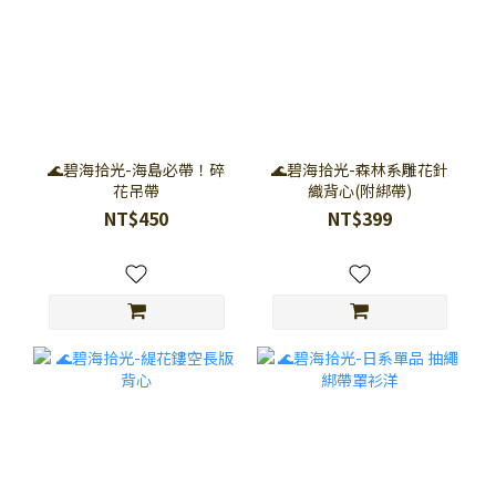
🌊碧海拾光-海島必帶！碎
🌊碧海拾光-森林系雕花針
花吊帶
織背心(附綁帶)
NT$450
NT$399