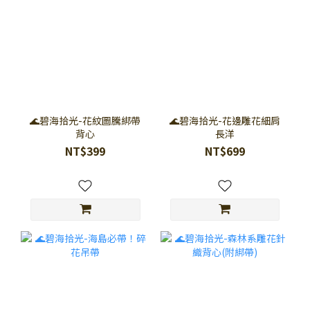
🌊碧海拾光-花紋圖騰綁帶
🌊碧海拾光-花邊雕花細肩
背心
長洋
NT$399
NT$699