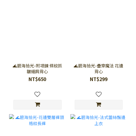
🌊碧海拾光-附項鍊 條紋抓
🌊碧海拾光-疊穿魔法 花邊
皺細肩背心
背心
NT$650
NT$299