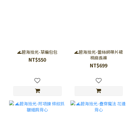
🌊碧海拾光-草編包包
🌊碧海拾光-蕾絲綁帶片裙
棉麻長褲
NT$550
NT$699