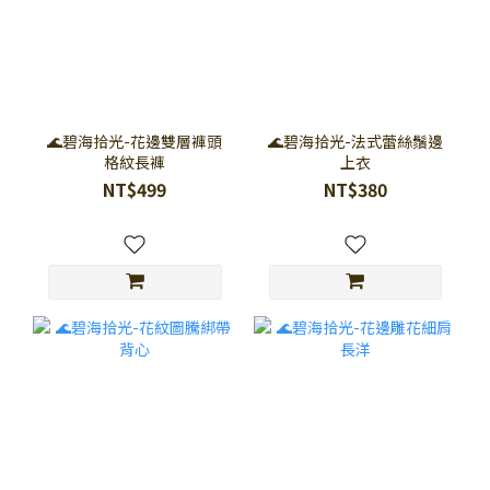
🌊碧海拾光-花邊雙層褲頭
🌊碧海拾光-法式蕾絲鬚邊
格紋長褲
上衣
NT$499
NT$380