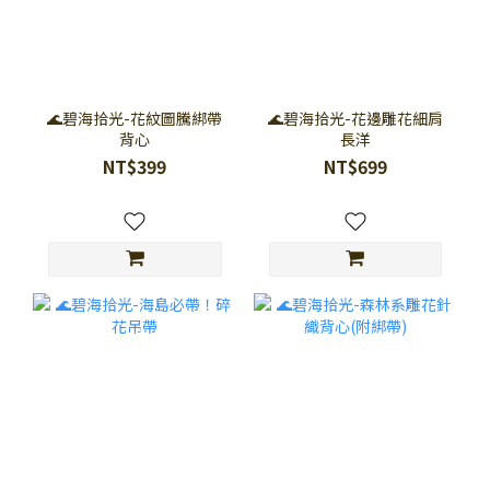
🌊碧海拾光-花紋圖騰綁帶
🌊碧海拾光-花邊雕花細肩
背心
長洋
NT$399
NT$699