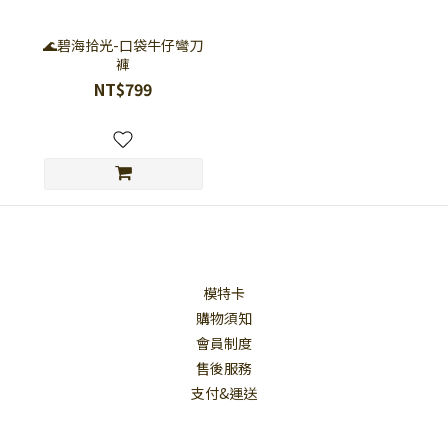
🌊碧海拾光-口袋牛仔彎刀
褲
NT$799
模特卡
購物須知
會員制度
售後服務
支付&運送