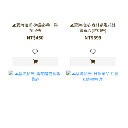
🌊碧海拾光-海島必帶！碎
🌊碧海拾光-森林系雕花針
花吊帶
織背心(附綁帶)
NT$450
NT$399