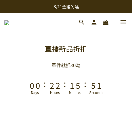
9
9
8/11全館免運
全館滿千免運
8
8
9
9
7
7
9
9
8
8
全館滿千免運
6
6
8
8
7
7
5
5
7
7
6
6
4
4
6
6
5
9
9
5
直播新品折扣
3
3
5
5
4
8
8
4
2
2
4
4
3
7
7
3
單件就折30呦
1
1
3
3
2
6
6
2
:
:
:
0
0
2
2
1
5
5
1
1
1
0
4
4
0
Days
Hours
Minutes
Seconds
0
0
3
3
2
2
1
1