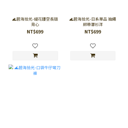
🌊碧海拾光-緹花鏤空長版
🌊碧海拾光-日系單品 抽繩
背心
綁帶罩衫洋
NT$699
NT$699