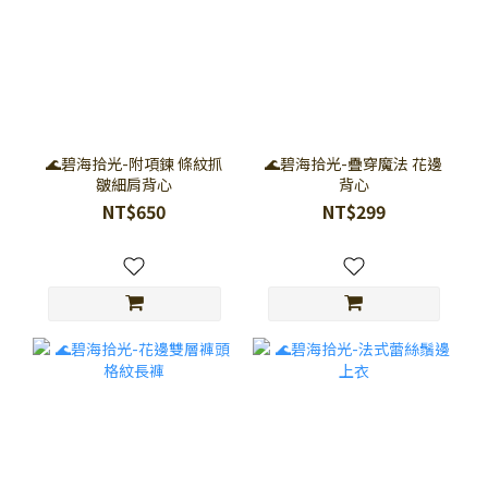
🌊碧海拾光-附項鍊 條紋抓
🌊碧海拾光-疊穿魔法 花邊
皺細肩背心
背心
NT$650
NT$299