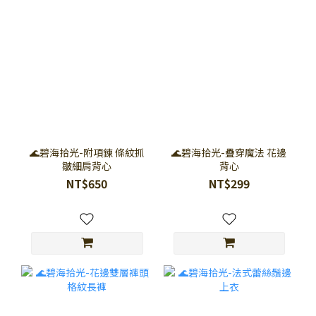
🌊碧海拾光-附項鍊 條紋抓
🌊碧海拾光-疊穿魔法 花邊
皺細肩背心
背心
NT$650
NT$299