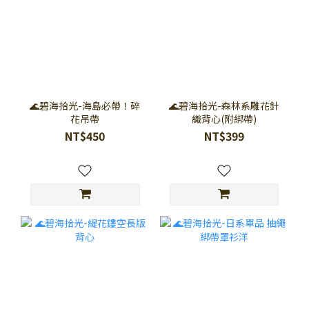
🌊碧海拾光-海島必帶！碎
🌊碧海拾光-森林系雕花針
花吊帶
織背心(附綁帶)
NT$450
NT$399