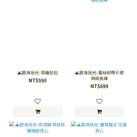
🌊碧海拾光-草編包包
🌊碧海拾光-蕾絲綁帶片裙
棉麻長褲
NT$550
NT$699