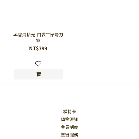
🌊碧海拾光-口袋牛仔彎刀
褲
NT$799
模特卡
購物須知
會員制度
售後服務