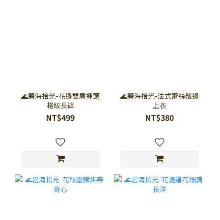
🌊碧海拾光-花邊雙層褲頭
🌊碧海拾光-法式蕾絲鬚邊
格紋長褲
上衣
NT$499
NT$380