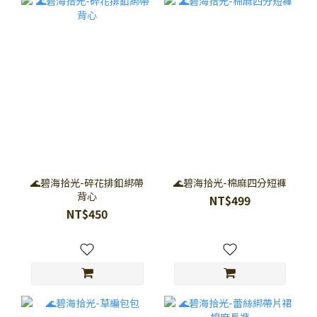
🌊碧海拾光-碎花排釦綁帶
🌊碧海拾光-棉麻四分短褲
背心
NT$499
NT$450