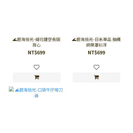
🌊碧海拾光-緹花鏤空長版
🌊碧海拾光-日系單品 抽繩
背心
綁帶罩衫洋
NT$699
NT$699