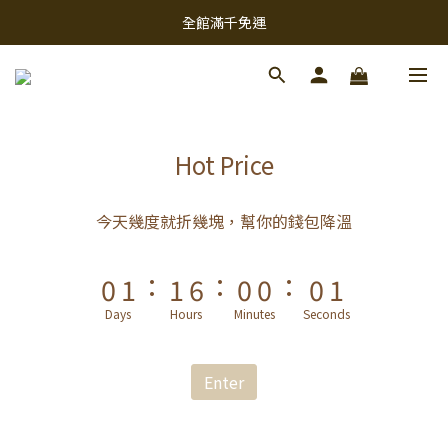
9
9
9
9
9
全館滿千免運
全館滿千免運
8
9
9
8
8
8
8
7
8
8
7
7
7
7
8/11-8/13新品單件折30
6
7
7
6
6
6
6
全館滿千免運
5
6
6
5
5
5
5
4
5
5
4
4
4
4
Hot Price
3
4
4
9
3
3
3
3
2
3
3
8
2
2
2
2
今天幾度就折幾塊，幫你的錢包降溫
1
2
2
7
1
1
1
1
:
:
:
0
1
1
6
0
0
0
0
0
0
5
Days
Hours
Minutes
Seconds
4
3
Enter
2