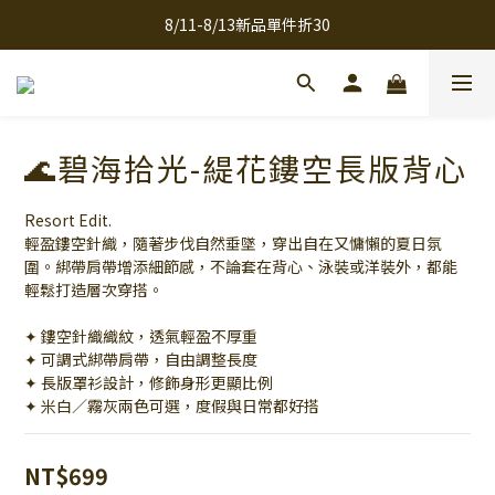
8/11-8/13新品單件折30
全館滿千免運
全館滿千免運
🌊碧海拾光-緹花鏤空長版背心
Resort Edit.
輕盈鏤空針織，隨著步伐自然垂墜，穿出自在又慵懶的夏日氛
圍。綁帶肩帶增添細節感，不論套在背心、泳裝或洋裝外，都能
輕鬆打造層次穿搭。
✦ 鏤空針織織紋，透氣輕盈不厚重
✦ 可調式綁帶肩帶，自由調整長度
✦ 長版罩衫設計，修飾身形更顯比例
✦ 米白／霧灰兩色可選，度假與日常都好搭
NT$699