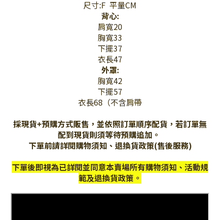
尺寸:F 平量CM
背心:
肩寬20
胸寬33
下擺37
衣長47
外罩:
胸寬42
下擺57
衣長68（不含肩帶
採現貨+預購方式販售，並依照訂單順序配貨，若訂單無
配到現貨則須等待預購追加。
下單前請詳閱購物須知、退換貨政策(售後服務)
下單後即視為已詳閱並同意本賣場所有購物須知、活動規
範及退換貨政策。