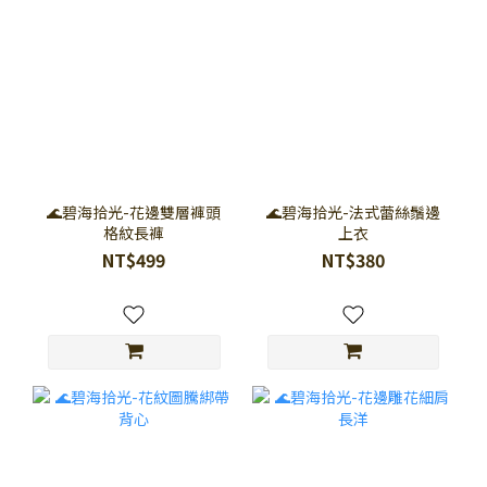
🌊碧海拾光-花邊雙層褲頭
🌊碧海拾光-法式蕾絲鬚邊
格紋長褲
上衣
NT$499
NT$380