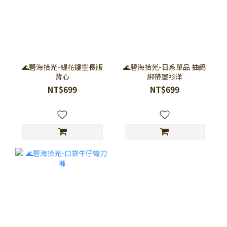
🌊碧海拾光-緹花鏤空長版
🌊碧海拾光-日系單品 抽繩
背心
綁帶罩衫洋
NT$699
NT$699