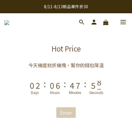
9
9
8/11-8/13新品單件折30
全館滿千免運
8
8
7
9
7
全館滿千免運
6
8
6
5
7
5
9
4
6
4
8
9
Hot Price
3
5
3
9
7
8
2
4
2
8
6
9
7
9
今天幾度就折幾塊，幫你的錢包降溫
1
3
1
7
5
8
6
8
:
:
:
0
2
0
6
4
7
5
7
1
5
3
6
4
6
Days
Hours
Minutes
Seconds
0
4
2
5
3
5
3
1
4
2
4
Enter
2
0
3
1
3