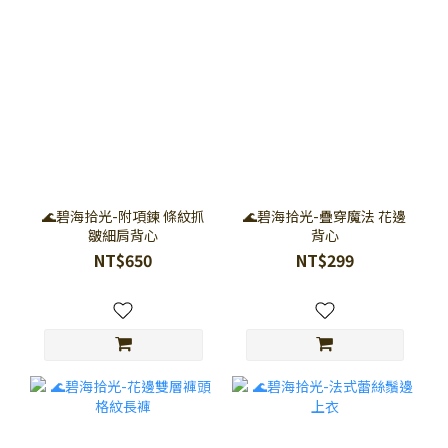
🌊碧海拾光-附項鍊 條紋抓
🌊碧海拾光-疊穿魔法 花邊
皺細肩背心
背心
NT$650
NT$299