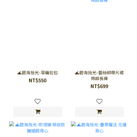
🌊碧海拾光-草編包包
🌊碧海拾光-蕾絲綁帶片裙
棉麻長褲
NT$550
NT$699