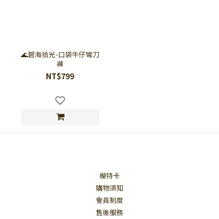
🌊碧海拾光-口袋牛仔彎刀
褲
NT$799
模特卡
購物須知
會員制度
售後服務