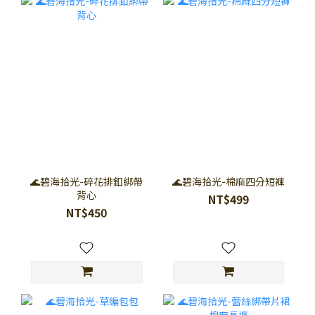
🌊碧海拾光-碎花排釦綁帶
🌊碧海拾光-棉麻四分短褲
背心
NT$499
NT$450