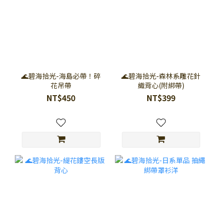
🌊碧海拾光-海島必帶！碎
🌊碧海拾光-森林系雕花針
花吊帶
織背心(附綁帶)
NT$450
NT$399