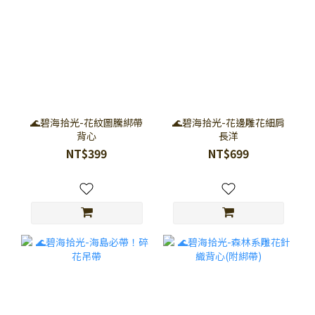
🌊碧海拾光-花紋圖騰綁帶
🌊碧海拾光-花邊雕花細肩
背心
長洋
NT$399
NT$699