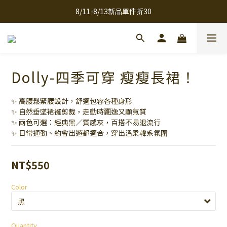
8/11-8/13新品單件折30
全館滿千免運
全館滿千免運
Dolly-四季可穿 瘦瘦長裙！
✨ 高腰鬆緊腰設計，舒適包容各種身形
✨ 自然垂墜裙襬剪裁，走動時飄逸又顯氣質
✨ 兩色可選：經典黑／質感灰，百搭不易退流行
✨ 日常通勤、約會出遊都適合，穿出溫柔韓系氛圍
NT$550
Color
Quantity