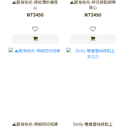
🌊碧海拾光-條紋薄針織背
🌊碧海拾光-碎花排釦綁帶
心
背心
NT$450
NT$450
🌊碧海拾光-棉麻四分短褲
Dolly-雙層蕾絲排釦上