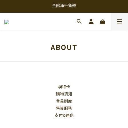
全館滿千免運
全館滿千免運
8/11-8/13新品單件折30
全館滿千免運
ABOUT
模特卡
購物須知
會員制度
售後服務
支付&運送